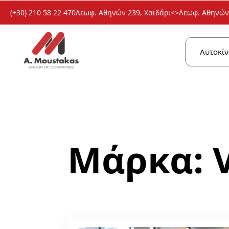
(+30) 210 58 22 470
Λεωφ. Αθηνών 239, Χαϊδάρι
<>
Λεωφ. Αθηνών 
Αυτοκίν
Μάρκα: