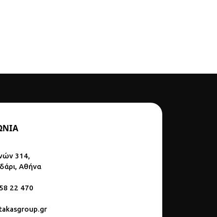
ΩΝΙΑ
νών 314,
ϊδάρι, Αθήνα
 58 22 470
akasgroup.gr