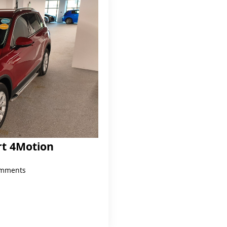
rt 4Motion
mments