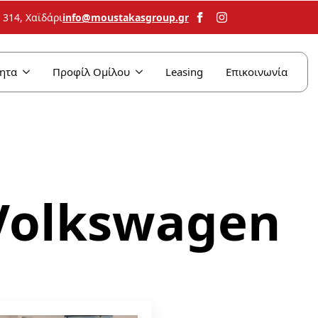
info@moustakasgroup.gr
314, Χαϊδάρι
ητα
Προφίλ Ομίλου
Leasing
Επικοινωνία
Volkswagen