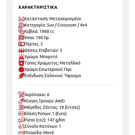
ΧΑΡΑΚΤΗΡΙΣΤΙΚΑ
Κατάσταση: Μεταχειρισμένo
Κατηγορία: Suv / Crossover / 4x4
Κυβικά: 1968 cc
Ίπποι: 190 hp
Πόρτες: 5
Θέσεις Επιβατών: 5
Χρώμα: Μπορντό
Τύπος Χρώματος: Μεταλλικό
Χρώμα Εσωτερικού: Γκρι
Επένδυση Σαλονιού: Ύφασμα
Αερόσακοι: 6
Κίνηση Τροχών: AWD
Μέγεθος Ζάντας: 18 (ίντσες)
Κλάση Ρύπων: 1 (Euro)
Ρύποι (co2): 147 g/Km
Σύνολο Κατόχων: 1
Πινακίδα: Μονό
Παράδοση στο σπίτι: ΝΑΙ