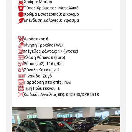
Χρώμα: Μαύρο
Τύπος Χρώματος: Μεταλλικό
Χρώμα Εσωτερικού: Δίχρωμο
Επένδυση Σαλονιού: Ύφασμα
Αερόσακοι: 6
Κίνηση Τροχών: FWD
Μέγεθος Ζάντας: 17 (ίντσες)
Κλάση Ρύπων: 6 (Euro)
Ρύποι (co2): 116 g/Km
Σύνολο Κατόχων: 1
Πινακίδα: Ζυγό
Παράδοση στο σπίτι: ΝΑΙ
Τιμή Πολυτέκνου: €
Κωδικός Αγγελίας (ID): 042540/XZB2518