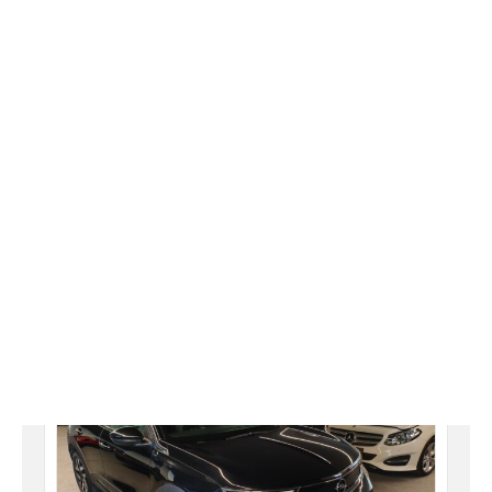
Τηλ.Κέντρο: 210 58 22 470
info@moustakasgroup.gr
ΕΠΙΣΤΡΟΦΗ
ΑΠΟ 339€ / ΜΗΝΑ
✓ ΕΛΕΓΜΕΝΟ