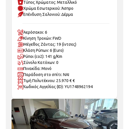
Χρώμα Εσωτερικού: Άσπρο
Επένδυση Σαλονιού: Δέρμα
Αερόσακοι: 6
Κίνηση Τροχών: FWD
Μέγεθος Ζάντας: 19 (ίντσες)
Κλάση Ρύπων: 6 (Euro)
Ρύποι (co2): 141 g/Km
Σύνολο Κατόχων: 0
Πινακίδα: Μονό
Παράδοση στο σπίτι: ΝΑΙ
Τιμή Πολυτέκνου: 25.970 € €
Κωδικός Αγγελίας (ID): YU1748962194