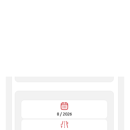
Nissan
Juke
Techna DCT
29,490 €
8 /
2026
1 χλμ