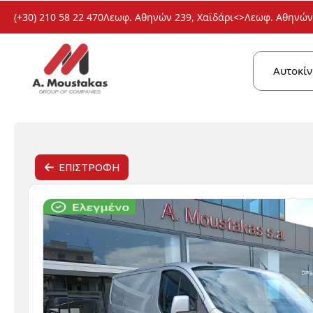
(+30) 210 58 22 470
Λεωφ. Αθηνών 239, Χαϊδάρι
<>
Λεωφ. Αθηνών 
Αυτοκίν
ΕΠΙΣΤΡΟΦΗ