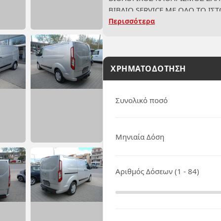
ΒΙΒΛΙΟ SERVICE ΜΕ ΟΛΟ ΤΟ ΙΣ
Περισσότερα
ΓΡΑΠΤΗ ΕΓΓΥΗΣΗ ΕΝΑ ΧΡΟΝΟ
ΠΙΣΤΟΠΟΙΗΤΙΚΟ ΤΕΧΝΙΚΟΥ ΕΛΕ
✅ ΕΛΕΓΜΕΝΟ ΟΧΗΜΑ
ΧΡΗΜΑΤΟΔΟΤΗΣΗ
Συνολικό ποσό
Μηνιαία Δόση
Αριθμός Δόσεων (1 - 84)