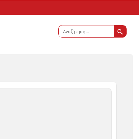
Sear
for: