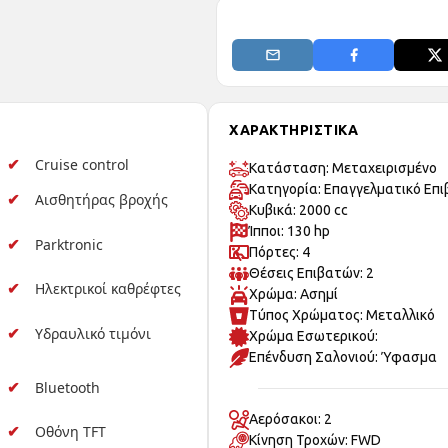
ΧΑΡΑΚΤΗΡΙΣΤΙΚΑ
Cruise control
Κατάσταση: Μεταχειρισμένo
Κατηγορία: Επαγγελματικό Επι
Αισθητήρας βροχής
Κυβικά: 2000 cc
Ίπποι: 130 hp
Parktronic
Πόρτες: 4
Θέσεις Επιβατών: 2
Ηλεκτρικοί καθρέφτες
Χρώμα: Ασημί
Τύπος Χρώματος: Μεταλλικό
Υδραυλικό τιμόνι
Χρώμα Εσωτερικού:
Επένδυση Σαλονιού: Ύφασμα
Bluetooth
Αερόσακοι: 2
Οθόνη TFT
Κίνηση Τροχών: FWD