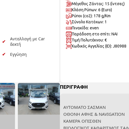
Μέγεθος Ζάντας: 15 (ίντσες)
Κλάση Ρύπων: 6 (Euro)
Ρύποι (co2): 178 g/Km
Σύνολο Κατόχων: 1
Πινακίδα: even
Παράδοση στο σπίτι: ΝΑΙ
Ανταλλαγή με Car
Τιμή Πολυτέκνου: €
δεκτή
Κωδικός Αγγελίας (ID): J80988
Εγγύηση
ΠΕΡΙΓΡΑΦΗ
ΑΥΤΟΜΑΤΟ ΣΑΣΜΑΝ
ΟΘΟΝΗ ΑΦΗΣ & NAVIGATION
ΚΑΜΕΡΑ ΟΠΙΣΘΕΝ
ΒΙΟΛΟΓΙΚΟΣ ΚΑΘΑΡΙΣΜΟΣ ΣΑ