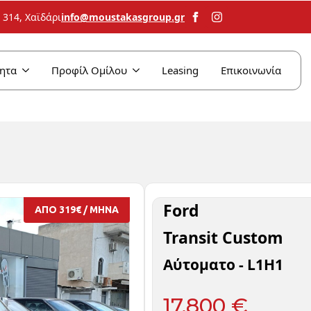
info@moustakasgroup.gr
314, Χαϊδάρι
ητα
Προφίλ Ομίλου
Leasing
Επικοινωνία
Ford
ΑΠΟ 319€ / ΜΗΝΑ
Transit Custom
Αύτοματο - L1H1
17,800 €