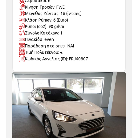
Κίνηση Τροχών: FWD
Μέγεθος Ζάντας: 16 (ίντσες)
Κλάση Ρύπων: 6 (Euro)
Ρύποι (co2): 90 g/Km
Σύνολο Κατόχων: 1
Πινακίδα: even
Παράδοση στο σπίτι: ΝΑΙ
Τιμή Πολυτέκνου: €
Κωδικός Αγγελίας (ID): FRJ40807