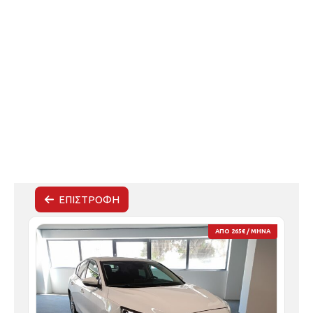
Τηλ.Κέντρο: 210 58 22 470
info@moustakasgroup.gr
ΕΠΙΣΤΡΟΦΗ
ΑΠΟ 265€ / ΜΗΝΑ