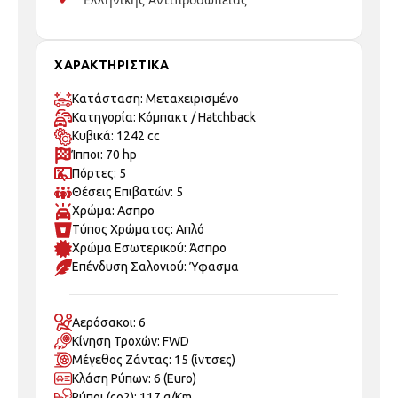
ΧΑΡΑΚΤΗΡΙΣΤΙΚΑ
Κατάσταση: Μεταχειρισμένo
Κατηγορία: Κόμπακτ / Hatchback
Κυβικά: 1242 cc
Ίπποι: 70 hp
Πόρτες: 5
Θέσεις Επιβατών: 5
Χρώμα: Ασπρο
Τύπος Χρώματος: Απλό
Χρώμα Εσωτερικού: Άσπρο
Επένδυση Σαλονιού: Ύφασμα
Αερόσακοι: 6
Κίνηση Τροχών: FWD
Μέγεθος Ζάντας: 15 (ίντσες)
Κλάση Ρύπων: 6 (Euro)
Ρύποι (co2): 117 g/Km