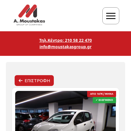
Τηλ.Κέντρο: 210 58 22 470
info@moustakasgroup.gr
ΕΠΙΣΤΡΟΦΗ
ΑΠΟ 167€ / ΜΗΝΑ
✓ ΕΛΕΓΜΕΝΟ