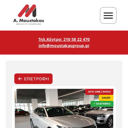
Τηλ.Κέντρο: 210 58 22 470
info@moustakasgroup.gr
ΕΠΙΣΤΡΟΦΗ
ΑΠΟ 500€ / ΜΗΝΑ
SALES!
✓ ΕΛΕΓΜΕΝΟ