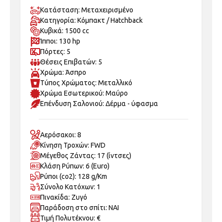
Κατάσταση: Μεταχειρισμένo
Κατηγορία: Κόμπακτ / Hatchback
Κυβικά: 1500 cc
Ίπποι: 130 hp
Πόρτες: 5
Θέσεις Επιβατών: 5
Χρώμα: Άσπρο
Τύπος Χρώματος: Μεταλλικό
Χρώμα Εσωτερικού: Μαύρο
Επένδυση Σαλονιού: Δέρμα - ύφασμα
Αερόσακοι: 8
Κίνηση Τροχών: FWD
Μέγεθος Ζάντας: 17 (ίντσες)
Κλάση Ρύπων: 6 (Euro)
Ρύποι (co2): 128 g/Km
Σύνολο Κατόχων: 1
Πινακίδα: Ζυγό
Παράδοση στο σπίτι: ΝΑΙ
Τιμή Πολυτέκνου: €