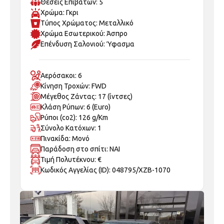
Χρώμα: Γκρι
Τύπος Χρώματος: Μεταλλικό
Χρώμα Εσωτερικού: Άσπρο
Επένδυση Σαλονιού: Ύφασμα
Αερόσακοι: 6
Κίνηση Τροχών: FWD
Μέγεθος Ζάντας: 17 (ίντσες)
Κλάση Ρύπων: 6 (Euro)
Ρύποι (co2): 126 g/Km
Σύνολο Κατόχων: 1
Πινακίδα: Μονό
Παράδοση στο σπίτι: ΝΑΙ
Τιμή Πολυτέκνου: €
Κωδικός Αγγελίας (ID): 048795/XZB-1070