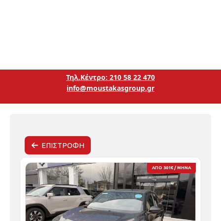
Τηλ.Κέντρο: 210 58 22 470
info@moustakasgroup.gr
ΕΠΙΣΤΡΟΦΗ
ΑΠΟ 301€ / ΜΗΝΑ