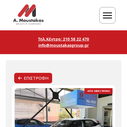
Τηλ.Κέντρο: 210 58 22 470
info@moustakasgroup.gr
ΕΠΙΣΤΡΟΦΗ
ΑΠΟ 285€ / ΜΗΝΑ