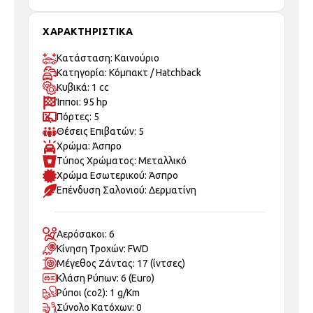
ΧΑΡΑΚΤΗΡΙΣΤΙΚΑ
Κατάσταση: Καινούριo
Κατηγορία: Κόμπακτ / Hatchback
Κυβικά: 1 cc
Ίπποι: 95 hp
Πόρτες: 5
Θέσεις Επιβατών: 5
Χρώμα: Άσπρο
Τύπος Χρώματος: Μεταλλικό
Χρώμα Εσωτερικού: Άσπρο
Επένδυση Σαλονιού: Δερματίνη
Αερόσακοι: 6
Κίνηση Τροχών: FWD
Μέγεθος Ζάντας: 17 (ίντσες)
Κλάση Ρύπων: 6 (Euro)
Ρύποι (co2): 1 g/Km
Σύνολο Κατόχων: 0