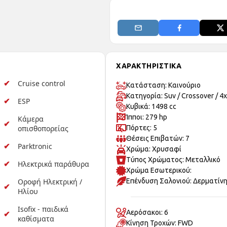
ΧΑΡΑΚΤΗΡΙΣΤΙΚΑ
Cruise control
Κατάσταση: Καινούριo
Κατηγορία: Suv / Crossover / 4
ESP
Κυβικά: 1498 cc
Ίπποι: 279 hp
Κάμερα
οπισθοπορείας
Πόρτες: 5
Θέσεις Επιβατών: 7
Parktronic
Χρώμα: Χρυσαφί
Τύπος Χρώματος: Μεταλλικό
Ηλεκτρικά παράθυρα
Χρώμα Εσωτερικού:
Οροφή Ηλεκτρική /
Επένδυση Σαλονιού: Δερματίν
Ηλίου
Isofix - παιδικά
Αερόσακοι: 6
καθίσματα
Κίνηση Τροχών: FWD