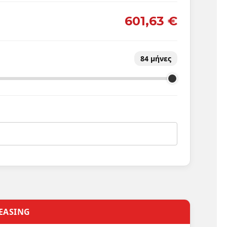
601,63 €
84
μήνες
EASING