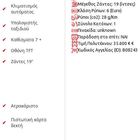
Μέγεθος Ζάντας: 19 (ίντσες)
Κλιματισμός
Κλάση Ρύπων: 6 (Euro)
αυτόματος
Ρύποι (co2): 28 g/Km
Υπολογιστής
Σύνολο Κατόχων: 1
ταξιδιού
Πινακίδα: unknown
Παράδοση στο σπίτι: ΝΑΙ
Καθίσματα 7 +
Τιμή Πολυτέκνου: 35.600 € €
Οθόνη TFT
Κωδικός Αγγελίας (ID): B08243
Ζάντες 19"
Ατρακάριστο
Πιστωτική κάρτα
δεκτή