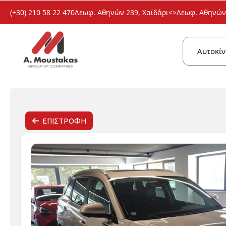
(+30) 210 58 22 470
Λεωφ. Αθηνών 239, Χαϊδάρι
<>
Λεωφ. Αθηνών 
Αυτοκίν
ΕΠΙΣΤΡΟΦΗ