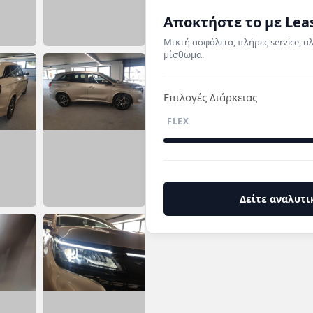
Αποκτήστε το με Lea
Μικτή ασφάλεια, πλήρες service, α
μίσθωμα.
Επιλογές Διάρκειας
FLEX
Δείτε αναλυτι