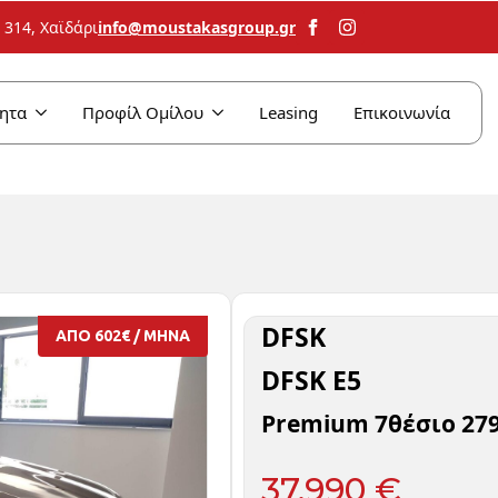
info@moustakasgroup.gr
314, Χαϊδάρι
ητα
Προφίλ Ομίλου
Leasing
Επικοινωνία
DFSK
ΑΠΟ 602€ / ΜΗΝΑ
DFSK E5
Premium 7θέσιο 27
37,990 €