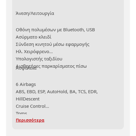
Άνεση/Λειτουργία
Οθόνη πολυμέσων με Bluetooth, USB
Ασύρματο κλειδί
Σύνδεση κινητού μέσω εφαρμογής
Ηλ. Χειρόφρενο
Υπολογιστής ταξιδίου
Αισθητήρες παρκαρίσματος πίσω
Ασφάλεια
6 Airbags
ABS, EBD, ESP, AutoHold, BA, TCS, EDR,
HillDescent
Cruise Control
Tpms
Περισσότερα
Hill Assist Control
Hill Desent Control