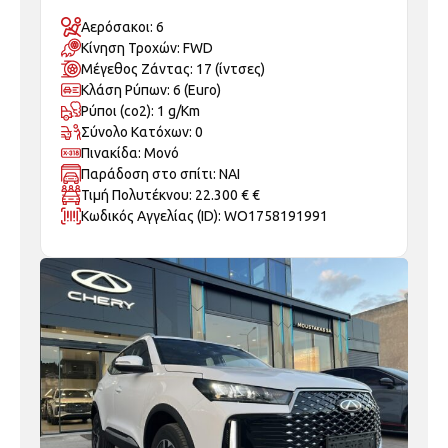
Αερόσακοι: 6
Κίνηση Τροχών: FWD
Μέγεθος Ζάντας: 17 (ίντσες)
Κλάση Ρύπων: 6 (Euro)
Ρύποι (co2): 1 g/Km
Σύνολο Κατόχων: 0
Πινακίδα: Μονό
Παράδοση στο σπίτι: ΝΑΙ
Τιμή Πολυτέκνου: 22.300 € €
Κωδικός Αγγελίας (ID): WO1758191991