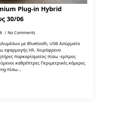
mium Plug-in Hybrid
ς 30/06
26
No Comments
ολυμέσων με Bluetooth, USB Ασύρματο
σω εφαρμογής Ηλ. Χειρόφρενο
θητήρες παρκαρίσματος πίσω -εμπρος
ύμενοι καθρέπτρες Περιμετρικές κάμερες
king πίσω…