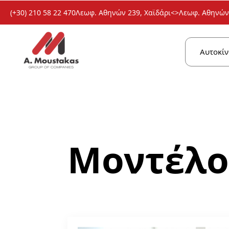
(+30) 210 58 22 470
Λεωφ. Αθηνών 239, Χαϊδάρι
<>
Λεωφ. Αθηνών 
Αυτοκίν
Μοντέλο