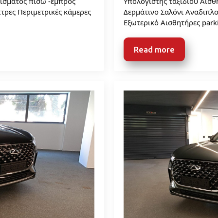
ίσματος πίσω -εμπρος
Υπολογιστής ταξιδίου Αισ
τρες Περιμετρικές κάμερες
Δερμάτινο Σαλόνι Αναδιπλο
Εξωτερικό Αισθητήρες par
Read more