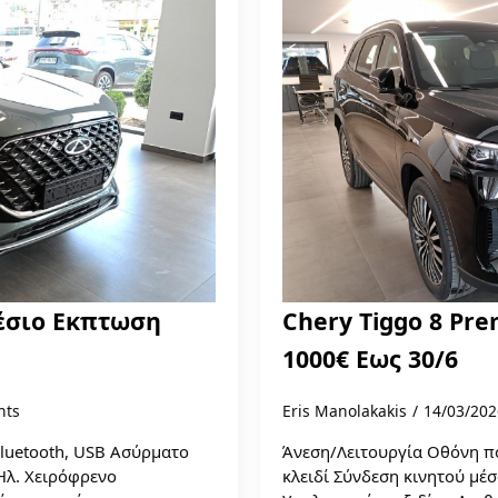
Θέσιο Εκπτωση
Chery Tiggo 8 Pr
1000€ Εως 30/6
nts
Eris Manolakakis
14/03/20
luetooth, USB Ασύρματο
Άνεση/Λειτουργία Οθόνη π
Ηλ. Χειρόφρενο
κλειδί Σύνδεση κινητού μέ