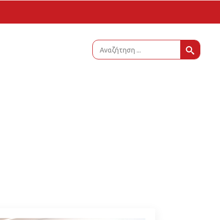
Sear
for: