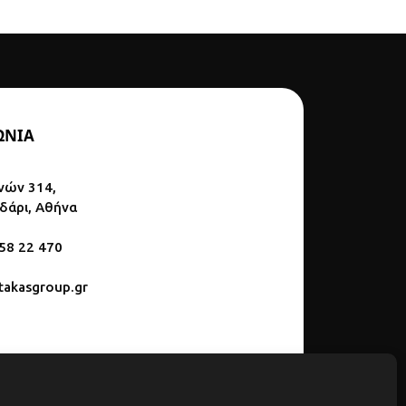
ΩΝΙΑ
νών 314,
ϊδάρι, Αθήνα
 58 22 470
akasgroup.gr