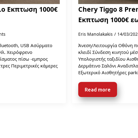
σιο Εκπτωση 1000€
Chery Tiggo 8 Pre
Εκπτωση 1000€ εω
nts
Eris Manolakakis
14/03/20
luetooth, USB Ασύρματο
Άνεση/Λειτουργία Οθόνη π
Ηλ. Χειρόφρενο
κλειδί Σύνδεση κινητού μέ
ίσματος πίσω -εμπρος
Υπολογιστής ταξιδίου Αισ
τρες Περιμετρικές κάμερες
Δερμάτινο Σαλόνι Αναδιπλο
Εξωτερικό Αισθητήρες par
Read more