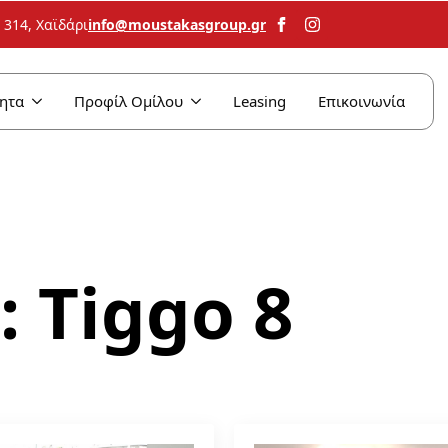
info@moustakasgroup.gr
314, Χαϊδάρι
ητα
Προφίλ Ομίλου
Leasing
Επικοινωνία
:
Tiggo 8