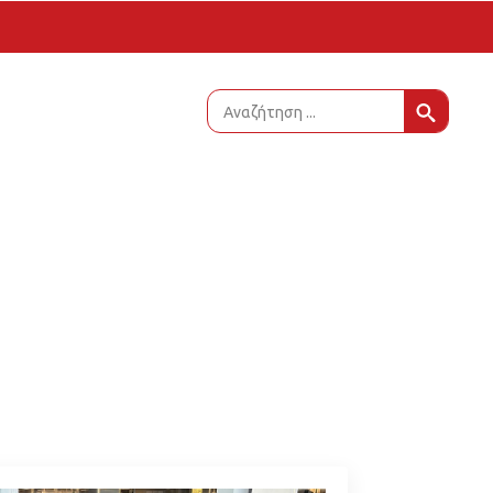
Sear
for: