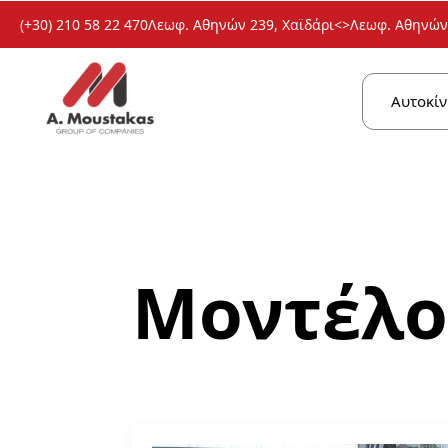
(+30) 210 58 22 470
Λεωφ. Αθηνών 239, Χαϊδάρι
<>
Λεωφ. Αθηνών 
Αυτοκίν
Μοντέλο