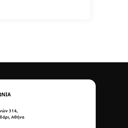
ΩΝΙΑ
νών 314,
ϊδάρι, Αθήνα