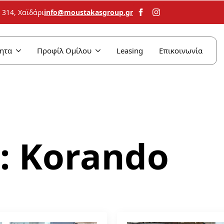
info@moustakasgroup.gr
314, Χαϊδάρι
ητα
Προφίλ Ομίλου
Leasing
Επικοινωνία
:
Korando