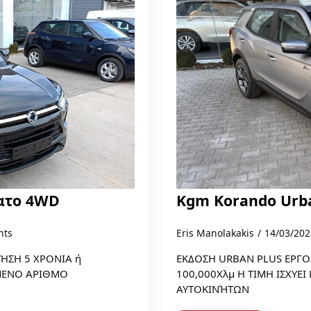
ατο 4WD
Kgm Korando Urb
nts
Eris Manolakakis
14/03/20
ΗΣΗ 5 ΧΡΟΝΙΑ ή
ΕΚΔΟΣΗ URBAN PLUS ΕΡΓΟΣ
ΣΜΕΝΟ ΑΡΙΘΜΟ
100,000Χλμ Η ΤΙΜΗ IΣΧΥΕ
ΑΥΤΟΚΙΝΉΤΩΝ