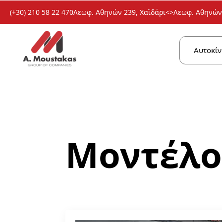
(+30) 210 58 22 470
Λεωφ. Αθηνών 239, Χαϊδάρι
<>
Λεωφ. Αθηνών 
Αυτοκίν
Μοντέλο