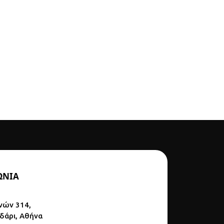
ΩΝΙΑ
νών 314,
ϊδάρι, Αθήνα