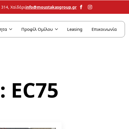
info@moustakasgroup.gr
314, Χαϊδάρι
ητα
Προφίλ Ομίλου
Leasing
Επικοινωνία
:
EC75