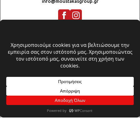
info@moustakasgroup.gr
© 2026 A. Moustakas Group | All rights reserved
Πολιτική Απορρήτου & Cookies
Όροι Χρήσης
Design, Develpoment & Support