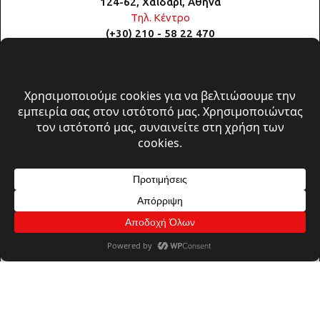
124-62, Χαϊδάρι, Αθήνα
Τηλ. Κέντρο
(+30) 210 - 58 22 470
Email:
info@moustakasgroup.gr
© 2026 A. Moustakas Group | All rights reserved
Πολιτική Απορρήτου & Cookies
Όροι Χρήσης
Design, Develpoment & Support