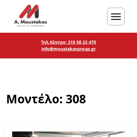
Τηλ.Κέντρο: 210 58 22 470
info@moustakasgroup.gr
Μοντέλο:
308