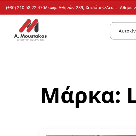
(+30) 210 58 22 470
Λεωφ. Αθηνών 239, Χαϊδάρι
<>
Λεωφ. Αθηνών 
Αυτοκίν
Μάρκα: