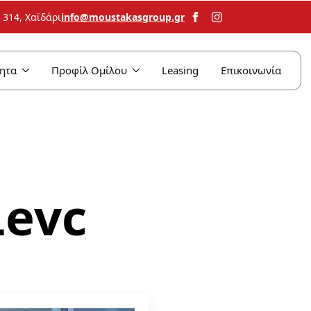
info@moustakasgroup.gr
314, Χαϊδάρι
ητα
Προφίλ Ομίλου
Leasing
Επικοινωνία
Levc