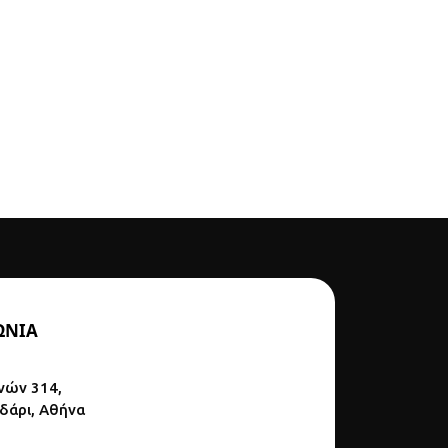
ΩΝΙΑ
νών 314,
ϊδάρι, Αθήνα